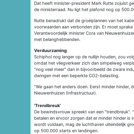
Dat heeft minister-president Mark Rutte zojuist ge
de ministerraad. Nu ligt het plafond nog op 500.0
Rutte benadrukt dat de groeiplannen van het kabine
voorwaarden aan verbonden zijn. Er moet sprake z
Verantwoordelijk minister Cora van Nieuwenhuizen 
met belanghebbenden.
Verduurzaming
Schiphol nog langer op de nullijn houden, zou vol
omdat het vliegverkeer zich dan simpelweg verplaa
"nog veel meer" dan in bijvoorbeeld de zware indu
dwingen met een beperkte CO2-belasting.
"We gaan het anders doen. Eerst minder hinder, da
Nieuwenhuizen (Infrastructuur).
'Trendbreuk'
De bewindsvrouw spreekt van een "trendbreuk". "I
betalen en ervoor zorgen dat er minder hinder is
wordt voldaan, mag de luchthaven uiteindelijk gr
op 500.000 starts en landingen.