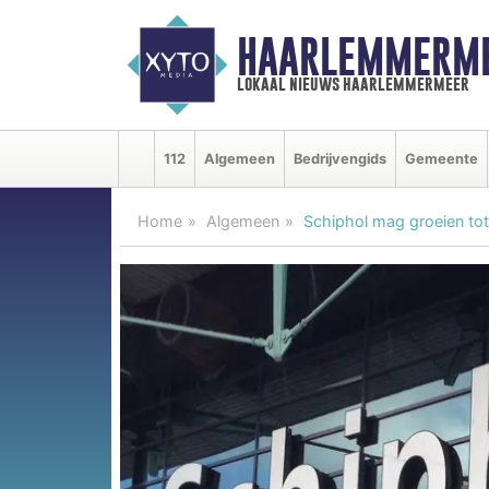
HAARLEMMERME
lokaal nieuws haarlemmermeer
112
Algemeen
Bedrijvengids
Gemeente
Home
Algemeen
Schiphol mag groeien to