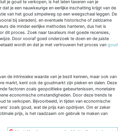
it je goud te verkopen, is het laten taxeren van je
 dat je een nauwkeurige en eerlijke inschatting krijgt van de
estie van het goud simpelweg op een weegschaal leggen. De
(vooral bij sieraden), en eventuele historische of zeldzame
eurs die minder eerlijke methodes hanteren, dus het is
oor dit proces. Zoek naar taxateurs met goede recensies,
kwijze. Door vooraf goed onderzoek te doen en de juiste
rbetaald wordt en dat je met vertrouwen het proces van
goud
van de intrinsieke waarde van je bezit kennen, maar ook van
ere markt, kent ook de goudmarkt zijn pieken en dalen. Deze
de factoren zoals geopolitieke gebeurtenissen, monetaire
gemene economische omstandigheden. Door deze trends te
oud te verkopen. Bijvoorbeeld, in tijden van economische
ens' zoals goud, wat de prijs kan opdrijven. Om er zeker
ptimale prijs, is het raadzaam om gebruik te maken van