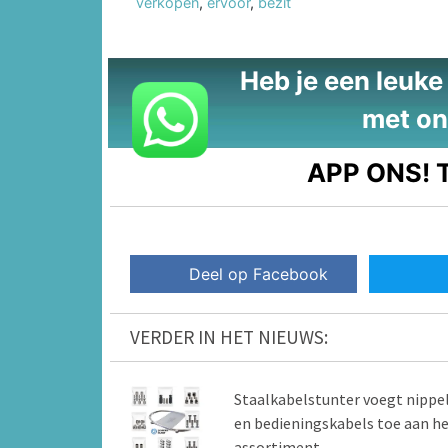
verkopen
,
ervoor
,
bezit
Heb je een leuke t
met on
APP ONS!
T
Deel op Facebook
VERDER IN HET NIEUWS:
Staalkabelstunter voegt nippe
en bedieningskabels toe aan h
assortiment