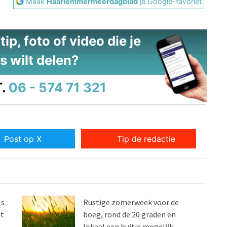
Maak
Haarlemmermeerdagblad
je Google-favoriet
ip, foto of video die je
s wilt delen?
.
06 - 574 71 321
Post op X
Tip de redactie
ls
Rustige zomerweek voor de
et
boeg, rond de 20 graden en
lokaal een buitje mogelijk