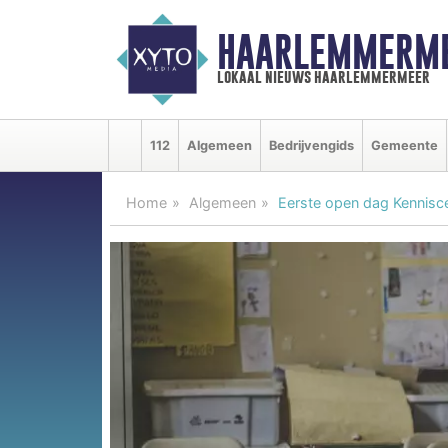
HAARLEMMERME
lokaal nieuws haarlemmermeer
112
Algemeen
Bedrijvengids
Gemeente
Home
Algemeen
Eerste open dag Kennis