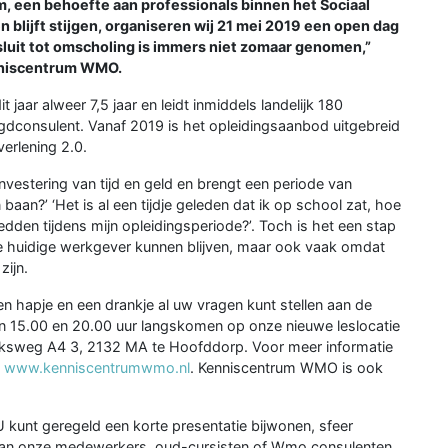
 een behoefte aan professionals binnen het Sociaal
lijft stijgen, organiseren wij 21 mei 2019 een open dag
sluit tot omscholing is immers niet zomaar genomen,”
enniscentrum WMO.
jaar alweer 7,5 jaar en leidt inmiddels landelijk 180
gdconsulent. Vanaf 2019 is het opleidingsaanbod uitgebreid
erlening 2.0.
vestering van tijd en geld en brengt een periode van
baan?’ ‘Het is al een tijdje geleden dat ik op school zat, hoe
 redden tijdens mijn opleidingsperiode?’. Toch is het een stap
de huidige werkgever kunnen blijven, maar ook vaak omdat
zijn.
n hapje en een drankje al uw vragen kunt stellen aan de
en 15.00 en 20.00 uur langskomen op onze nieuwe leslocatie
ijksweg A4 3, 2132 MA te Hoofddorp. Voor meer informatie
p
www.kenniscentrumwmo.nl
. Kenniscentrum WMO is ook
 kunt geregeld een korte presentatie bijwonen, sfeer
aan onze medewerkers, oud-cursisten of Wmo consulenten.