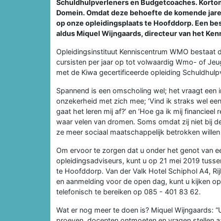
Schuldhulpverleners en Budgetcoaches. Kortom,
Domein. Omdat deze behoefte de komende jaren b
op onze opleidingsplaats te Hoofddorp. Een be
aldus Miquel Wijngaards, directeur van het K
Opleidingsinstituut Kenniscentrum WMO bestaat dit 
cursisten per jaar op tot volwaardig Wmo- of Jeu
met de Kiwa gecertificeerde opleiding Schuldhulpv
Spannend is een omscholing wel; het vraagt een in
onzekerheid met zich mee; ‘Vind ik straks wel een 
gaat het leren mij af?’ en ‘Hoe ga ik mij financieel
waar velen van dromen. Soms omdat zij niet bij 
ze meer sociaal maatschappelijk betrokken willen 
Om ervoor te zorgen dat u onder het genot van ee
opleidingsadviseurs, kunt u op 21 mei 2019 tuss
te Hoofddorp. Van der Valk Hotel Schiphol A4, R
en aanmelding voor de open dag, kunt u kijken o
telefonisch te bereiken op 085 - 401 83 62.
Wat er nog meer te doen is? Miquel Wijngaards: “U
proeven, docenten ontmoeten en vragen stellen 