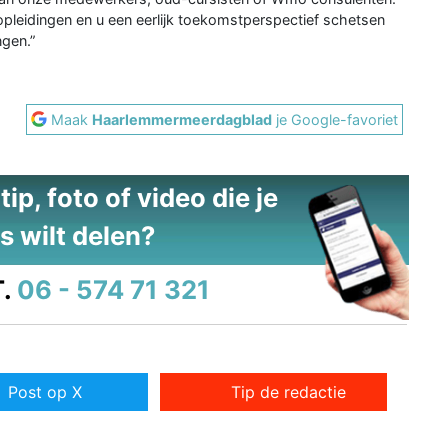
 opleidingen en u een eerlijk toekomstperspectief schetsen
ngen.”
Maak
Haarlemmermeerdagblad
je Google-favoriet
ip, foto of video die je
s wilt delen?
.
06 - 574 71 321
Post op X
Tip de redactie