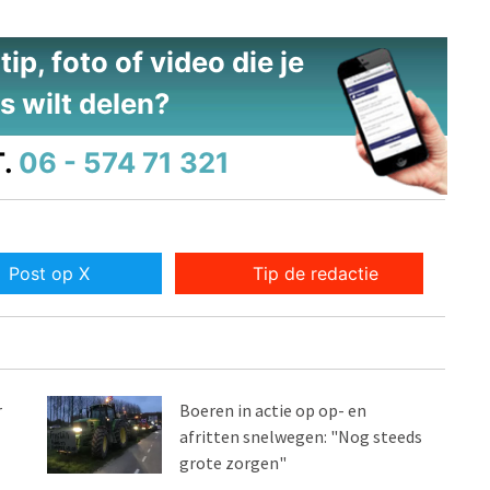
ip, foto of video die je
s wilt delen?
.
06 - 574 71 321
Post op X
Tip de redactie
r
Boeren in actie op op- en
afritten snelwegen: "Nog steeds
grote zorgen"