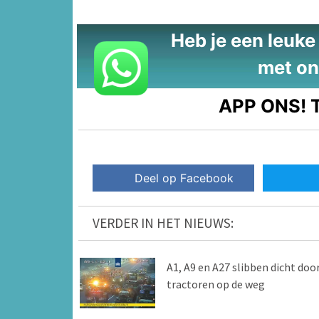
Heb je een leuke t
met on
APP ONS!
T
Deel op Facebook
VERDER IN HET NIEUWS:
A1, A9 en A27 slibben dicht doo
tractoren op de weg