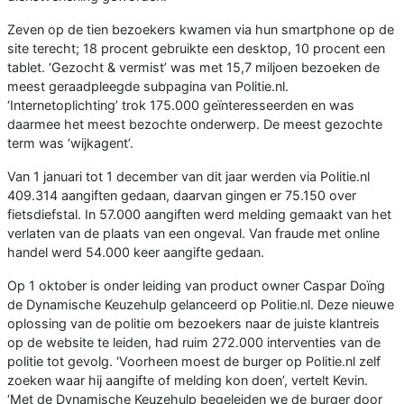
Zeven op de tien bezoekers kwamen via hun smartphone op de
site terecht; 18 procent gebruikte een desktop, 10 procent een
tablet. ‘Gezocht & vermist’ was met 15,7 miljoen bezoeken de
meest geraadpleegde subpagina van Politie.nl.
‘Internetoplichting’ trok 175.000 geïnteresseerden en was
daarmee het meest bezochte onderwerp. De meest gezochte
term was ‘wijkagent’.
Van 1 januari tot 1 december van dit jaar werden via Politie.nl
409.314 aangiften gedaan, daarvan gingen er 75.150 over
fietsdiefstal. In 57.000 aangiften werd melding gemaakt van het
verlaten van de plaats van een ongeval. Van fraude met online
handel werd 54.000 keer aangifte gedaan.
Op 1 oktober is onder leiding van product owner Caspar Doïng
de Dynamische Keuzehulp gelanceerd op Politie.nl. Deze nieuwe
oplossing van de politie om bezoekers naar de juiste klantreis
op de website te leiden, had ruim 272.000 interventies van de
politie tot gevolg. ‘Voorheen moest de burger op Politie.nl zelf
zoeken waar hij aangifte of melding kon doen’, vertelt Kevin.
‘Met de Dynamische Keuzehulp begeleiden we de burger door