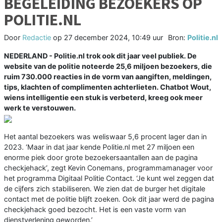
BEGELEIDING BEZOEKERS OP
POLITIE.NL
Door
Redactie
op
27 december 2024, 10:49 uur
Bron:
Politie.nl
NEDERLAND - Politie.nl trok ook dit jaar veel publiek. De
website van de politie noteerde 25,6 miljoen bezoekers, die
ruim 730.000 reacties in de vorm van aangiften, meldingen,
tips, klachten of complimenten achterlieten. Chatbot Wout,
wiens intelligentie een stuk is verbeterd, kreeg ook meer
werk te verstouwen.
Het aantal bezoekers was weliswaar 5,6 procent lager dan in
2023. ‘Maar in dat jaar kende Politie.nl met 27 miljoen een
enorme piek door grote bezoekersaantallen aan de pagina
checkjehack’, zegt Kevin Conemans, programmamanager voor
het programma Digitaal Politie Contact. ‘Je kunt wel zeggen dat
de cijfers zich stabiliseren. We zien dat de burger het digitale
contact met de politie blijft zoeken. Ook dit jaar werd de pagina
checkjehack goed bezocht. Het is een vaste vorm van
dienstverlening geworden.’