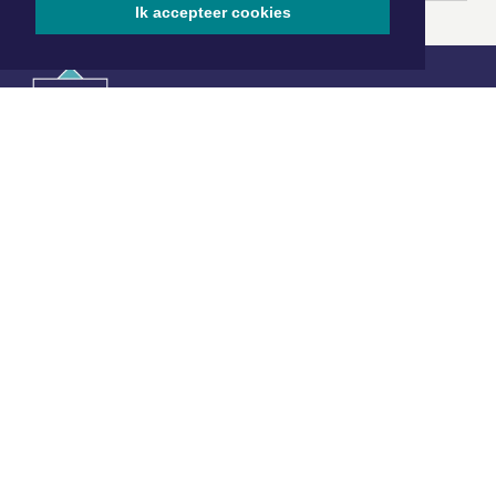
Ik accepteer cookies
|
Nieuws | Sport | Evenementen
Hoofdvestiging:
van Benthuizenlaan 1
1701 BZ Heerhugowaard
072 8200 600
redactie@xyto.nl
www.xyto.nl
SOCIAL MEDIA
NIEUWSBRIEF AANMELDEN