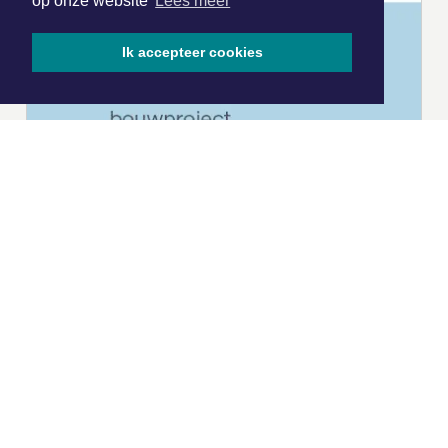
op onze website
Lees meer
Ik accepteer cookies
|
Nieuws | Sport | Evenementen
Hoofdvestiging:
van Benthuizenlaan 1
1701 BZ Heerhugowaard
072 8200 600