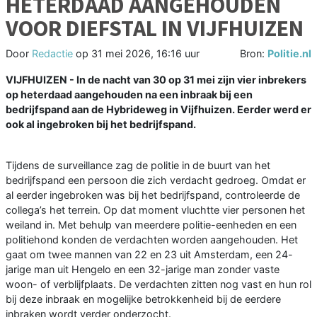
HETERDAAD AANGEHOUDEN
VOOR DIEFSTAL IN VIJFHUIZEN
Door
Redactie
op
31 mei 2026, 16:16 uur
Bron:
Politie.nl
VIJFHUIZEN - In de nacht van 30 op 31 mei zijn vier inbrekers
op heterdaad aangehouden na een inbraak bij een
bedrijfspand aan de Hybrideweg in Vijfhuizen. Eerder werd er
ook al ingebroken bij het bedrijfspand.
Tijdens de surveillance zag de politie in de buurt van het
bedrijfspand een persoon die zich verdacht gedroeg. Omdat er
al eerder ingebroken was bij het bedrijfspand, controleerde de
collega’s het terrein. Op dat moment vluchtte vier personen het
weiland in. Met behulp van meerdere politie-eenheden en een
politiehond konden de verdachten worden aangehouden. Het
gaat om twee mannen van 22 en 23 uit Amsterdam, een 24-
jarige man uit Hengelo en een 32-jarige man zonder vaste
woon- of verblijfplaats. De verdachten zitten nog vast en hun rol
bij deze inbraak en mogelijke betrokkenheid bij de eerdere
inbraken wordt verder onderzocht.