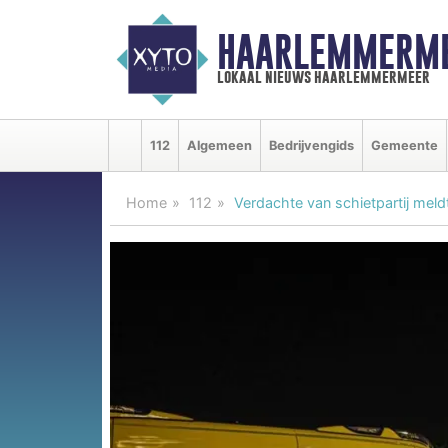
HAARLEMMERME
lokaal nieuws haarlemmermeer
112
Algemeen
Bedrijvengids
Gemeente
Home
112
Verdachte van schietpartij meldt