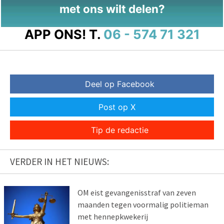
met ons wilt delen?
APP ONS!
T.
06 - 574 71 321
Deel op Facebook
Post op X
Tip de redactie
VERDER IN HET NIEUWS:
OM eist gevangenisstraf van zeven
maanden tegen voormalig politieman
met hennepkwekerij