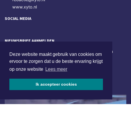
www.xyto.nl
SOCIAL MEDIA
NIEUWSBRIEF AANMELDEN
Schrijf je in voor onze nieuwsbrief en krijg wekelijks een
Deze website maakt gebruik van cookies om
samenvatting van alle gebeurtenissen uit jouw regio.
ervoor te zorgen dat u de beste ervaring krijgt
op onze website
Lees meer
Aanmelden
Ik accepteer cookies
ONLINE DAGBLADEN