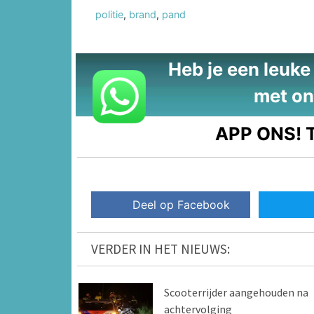
politie
,
brand
,
pand
Heb je een leuke t
met on
APP ONS!
T
Deel op Facebook
VERDER IN HET NIEUWS:
Scooterrijder aangehouden na
achtervolging