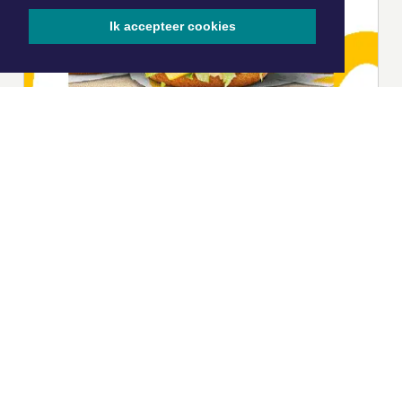
Ik accepteer cookies
|
Nieuws | Sport | Evenementen
Hoofdvestiging:
van Benthuizenlaan 1
1701 BZ Heerhugowaard