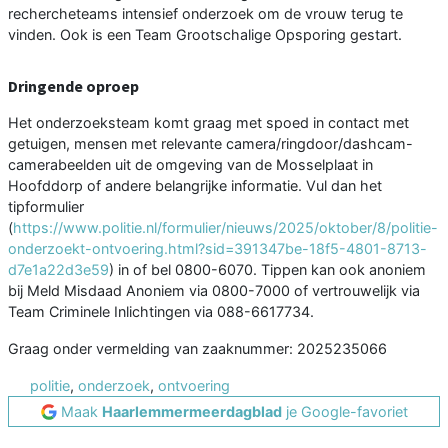
rechercheteams intensief onderzoek om de vrouw terug te
vinden. Ook is een Team Grootschalige Opsporing gestart.
Dringende oproep
Het onderzoeksteam komt graag met spoed in contact met
getuigen, mensen met relevante camera/ringdoor/dashcam-
camerabeelden uit de omgeving van de Mosselplaat in
Hoofddorp of andere belangrijke informatie. Vul dan het
tipformulier
(
https://www.politie.nl/formulier/nieuws/2025/oktober/8/politie-
onderzoekt-ontvoering.html?sid=391347be-18f5-4801-8713-
d7e1a22d3e59
) in of bel 0800-6070. Tippen kan ook anoniem
bij Meld Misdaad Anoniem via 0800-7000 of vertrouwelijk via
Team Criminele Inlichtingen via 088-6617734.
Graag onder vermelding van zaaknummer: 2025235066
politie
,
onderzoek
,
ontvoering
Maak
Haarlemmermeerdagblad
je Google-favoriet