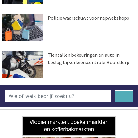
Politie waarschuwt voor nepwebshops
Tientallen bekeuringen en auto in
beslag bij verkeerscontrole Hoofddorp