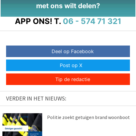
met ons wilt delen?
APP ONS!
T.
06 - 574 71 321
Deel op Facebook
Post op X
Tip de redactie
VERDER IN HET NIEUWS:
Politie zoekt getuigen brand woonboot