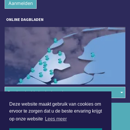
Aanmelden
ONLINE DAGBLADEN
Overige dagbladen in de regio
Deze website maakt gebruik van cookies om
Algemene voorwaarden
ervoor te zorgen dat u de beste ervaring krijgt
op onze website
Lees meer
Disclaimer