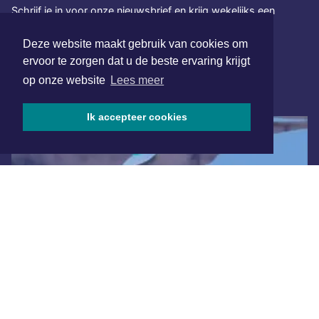
Schrijf je in voor onze nieuwsbrief en krijg wekelijks een
samenvatting van alle gebeurtenissen uit jouw regio.
Deze website maakt gebruik van cookies om
Aanmelden
ervoor te zorgen dat u de beste ervaring krijgt
op onze website
Lees meer
ONLINE DAGBLADEN
Ik accepteer cookies
Overige dagbladen in de regio