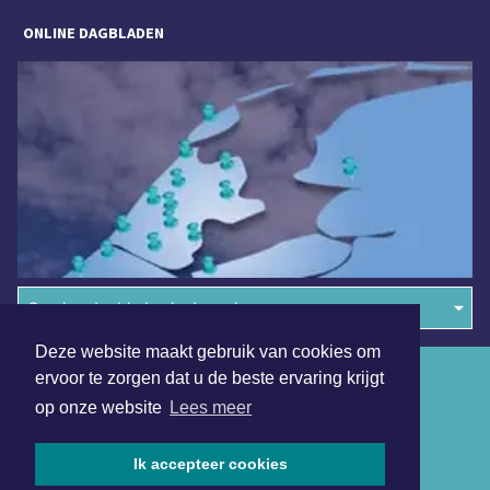
ONLINE DAGBLADEN
Overige dagbladen in de regio
Deze website maakt gebruik van cookies om
Algemene voorwaarden
ervoor te zorgen dat u de beste ervaring krijgt
op onze website
Lees meer
Disclaimer
Privacy Statement
Ik accepteer cookies