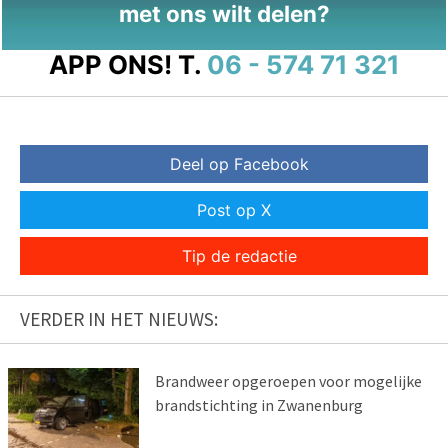
met ons wilt delen?
APP ONS!
T.
06 - 574 71 321
Deel op Facebook
Post op X
Tip de redactie
VERDER IN HET NIEUWS:
Brandweer opgeroepen voor mogelijke
brandstichting in Zwanenburg