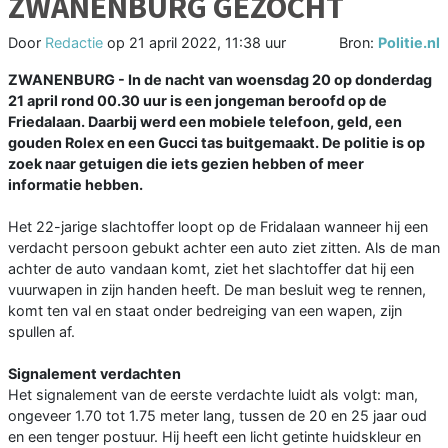
ZWANENBURG GEZOCHT
Door
Redactie
op
21 april 2022, 11:38 uur
Bron:
Politie.nl
ZWANENBURG - In de nacht van woensdag 20 op donderdag
21 april rond 00.30 uur is een jongeman beroofd op de
Friedalaan. Daarbij werd een mobiele telefoon, geld, een
gouden Rolex en een Gucci tas buitgemaakt. De politie is op
zoek naar getuigen die iets gezien hebben of meer
informatie hebben.
Het 22-jarige slachtoffer loopt op de Fridalaan wanneer hij een
verdacht persoon gebukt achter een auto ziet zitten. Als de man
achter de auto vandaan komt, ziet het slachtoffer dat hij een
vuurwapen in zijn handen heeft. De man besluit weg te rennen,
komt ten val en staat onder bedreiging van een wapen, zijn
spullen af.
Signalement verdachten
Het signalement van de eerste verdachte luidt als volgt: man,
ongeveer 1.70 tot 1.75 meter lang, tussen de 20 en 25 jaar oud
en een tenger postuur. Hij heeft een licht getinte huidskleur en