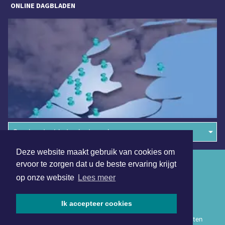
ONLINE DAGBLADEN
Overige dagbladen in de regio
Deze website maakt gebruik van cookies om
Algemene voorwaarden
ervoor te zorgen dat u de beste ervaring krijgt
op onze website
Lees meer
Disclaimer
Privacy Statement
Ik accepteer cookies
Copyright (c) 2026 | Haarlemmermeerdagblad.nl - Alle rechten