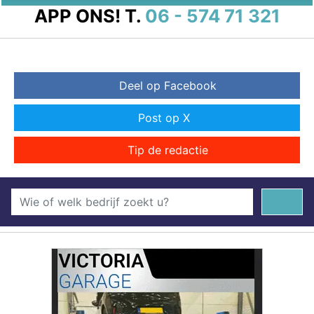
APP ONS!
T.
06 - 574 71 321
Deel op Facebook
Post op X
Tip de redactie